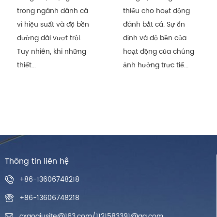
trong ngành đánh cá
thiếu cho hoạt động
vì hiệu suất và độ bền
đánh bắt cá. Sự ổn
đường dài vượt trội.
định và độ bền của
Tuy nhiên, khi những
hoạt động của chúng
thiết...
ảnh hưởng trực tiế...
Thông tin liên hệ
+86-13606748218
+86-13606748218
cxaoqiusite@163.com
/
1121583391@qq.com