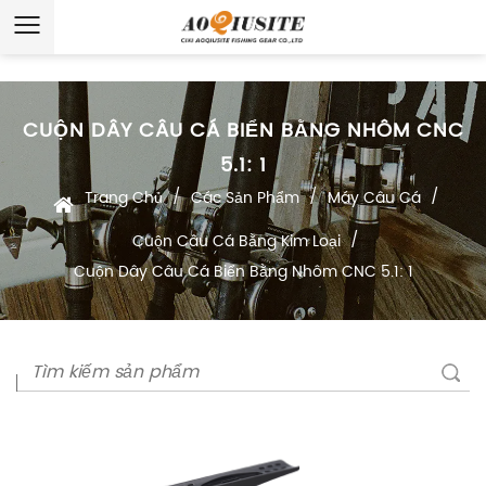
CUỘN DÂY CÂU CÁ BIỂN BẰNG NHÔM CNC
5.1: 1
/
/
/
Trang Chủ
Các Sản Phẩm
Máy Câu Cá
/
Cuộn Câu Cá Bằng Kim Loại
Cuộn Dây Câu Cá Biển Bằng Nhôm CNC 5.1: 1