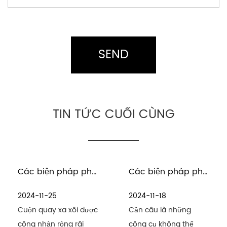
TIN TỨC CUỐI CÙNG
Các biện pháp phòng ngừa để bảo trì và chăm sóc các cuộn quay ở xa trong môi trường nước biển là gì
Các biện pháp phòng ngừa để bảo trì ngư cụ và cần câu là gì
2024-11-25
2024-11-18
Cuộn quay xa xôi được
Cần câu là những
công nhận rộng rãi
công cụ không thể