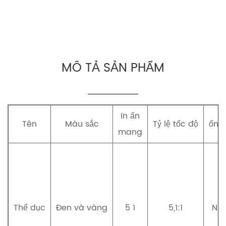
MÔ TẢ SẢN PHẨM
In ấn
Tên
Màu sắc
Tỷ lệ tốc độ
ống 
mang
Thể dục
Đen và vàng
5 1
5,1:1
Nh