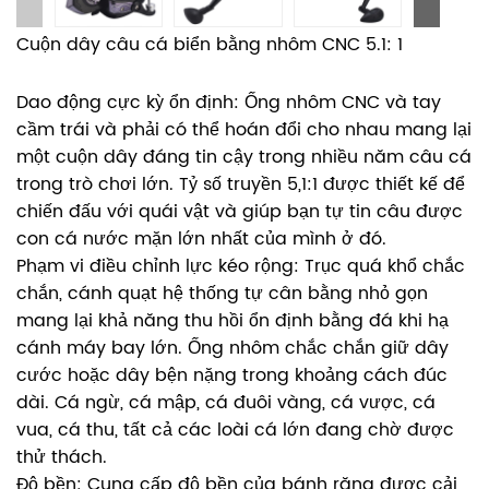
Cuộn dây câu cá biển bằng nhôm CNC 5.1: 1
Dao động cực kỳ ổn định: Ống nhôm CNC và tay
cầm trái và phải có thể hoán đổi cho nhau mang lại
một cuộn dây đáng tin cậy trong nhiều năm câu cá
trong trò chơi lớn. Tỷ số truyền 5,1:1 được thiết kế để
chiến đấu với quái vật và giúp bạn tự tin câu được
con cá nước mặn lớn nhất của mình ở đó.
Phạm vi điều chỉnh lực kéo rộng: Trục quá khổ chắc
chắn, cánh quạt hệ thống tự cân bằng nhỏ gọn
mang lại khả năng thu hồi ổn định bằng đá khi hạ
cánh máy bay lớn. Ống nhôm chắc chắn giữ dây
cước hoặc dây bện nặng trong khoảng cách đúc
dài. Cá ngừ, cá mập, cá đuôi vàng, cá vược, cá
vua, cá thu, tất cả các loài cá lớn đang chờ được
thử thách.
Độ bền: Cung cấp độ bền của bánh răng được cải