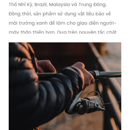
Thổ Nhĩ Kỳ, Brazil, Malaysia và Trung Đông.
Đồng thời, sản phẩm sử dụng vật liệu bảo vệ
môi trường xanh để làm cho giao diện người-
máy thân thiện hơn. Dựa trên nguyên tắc chất
lượng là trên hết và dịch vụ là trên hết, công ty
cung cấp dịch vụ OEM và bán buôn cho các
nhà cung cấp đồ câu cá, thương mại điện tử
đồ câu cá và các nhà sản xuất đồ câu cá
xuyên biên giới.